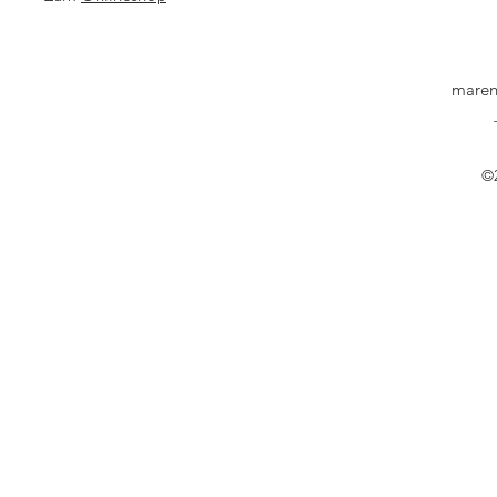
maren
©