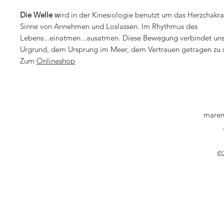
Die Welle w
ird in der Kinesiologie benutzt um das Herzchakra
Sinne von Annehmen und Loslassen. Im Rhythmus des
Lebens...einatmen...ausatmen. Diese Bewegung verbindet un
Urgrund, dem Ursprung im Meer, dem Vertrauen getragen zu s
Zum
Onlineshop
maren
©